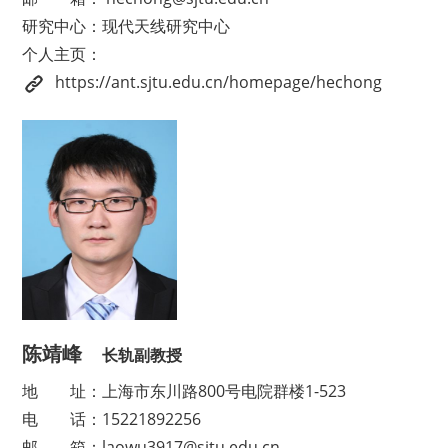
研究中心
：现代天线研究中心
个人主页：
https://ant.sjtu.edu.cn/homepage/hechong
陈靖峰
长轨副教授
地
址：上海市东川路800号电院群楼1-523
电
话：15221892256
邮
箱：laowu3917@sjtu.edu.cn