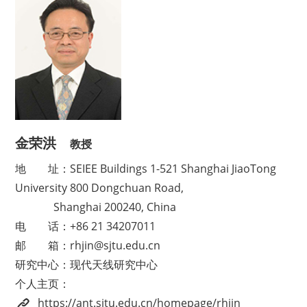
金荣洪
教授
地
址：SEIEE Buildings 1-521 Shanghai JiaoTong
University 800 Dongchuan Road,
Shanghai 200240, China
电
话：+86 21 34207011
邮
箱：rhjin@sjtu.edu.cn
研究中心
：现代天线研究中心
个人主页
：
https://ant.sjtu.edu.cn/homepage/rhjin